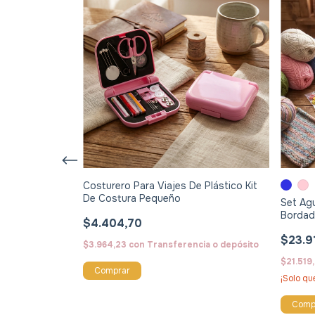
ctrico de Lanas
Costurero Para Viajes De Plástico Kit
ón Premium
De Costura Pequeño
Set Agu
Bordad
$4.404,70
$23.9
ncia o depósito
$3.964,23
con
Transferencia o depósito
$21.519
¡Solo q
Comp