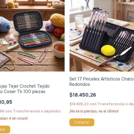
Set 17 Pinceles Artísticos Chato
Redondos
jas Tejer Crochet Tejido
o Coser Tk 100 piezas
$18.450,26
10,95
$16.605,23
con
Transferencia o de
,86
con
Transferencia o depósito
¡No te lo pierdas, es el último!
uedan
4
en stock!
rar