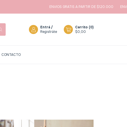
ENVIOS GRATIS A PARTIR DE $120.000
ENVIOS 
Entrá
/
Carrito
(
0
)
Registráte
$0,00
CONTACTO