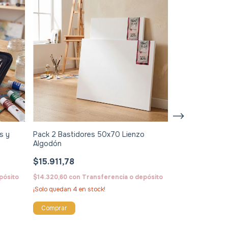
Hilo Poliester
Yardas Colores
$4.889,94
s y
Pack 2 Bastidores 50x70 Lienzo
$4.400,95
con
T
Algodón
Comprar
$15.911,78
pósito
$14.320,60
con
Transferencia o depósito
¡Solo quedan
4
en stock!