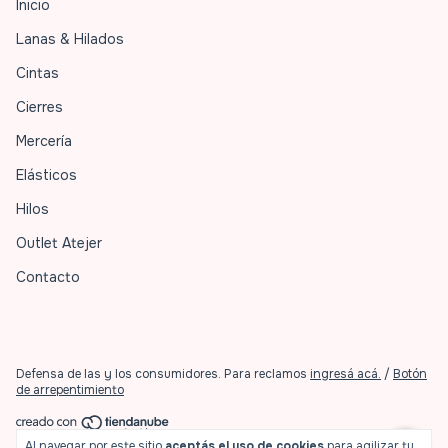
Inicio
Lanas & Hilados
Cintas
Cierres
Mercería
Elásticos
Hilos
Outlet Atejer
Contacto
Defensa de las y los consumidores. Para reclamos
ingresá acá.
/
Botón
de arrepentimiento
Al navegar por este sitio
aceptás el uso de cookies
para agilizar tu
Copyright Atejer! - 2026. Todos los derechos reservados.