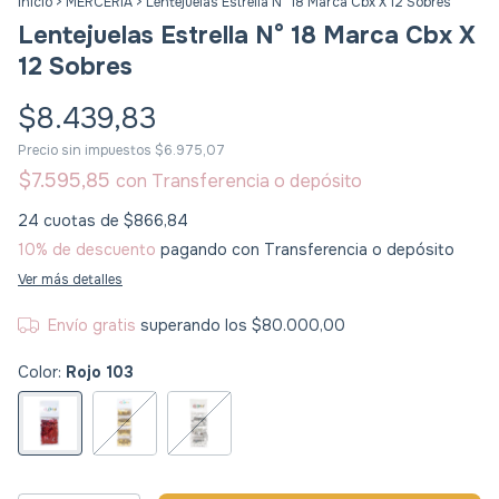
Inicio
>
MERCERIA
>
Lentejuelas Estrella N° 18 Marca Cbx X 12 Sobres
Lentejuelas Estrella N° 18 Marca Cbx X
12 Sobres
$8.439,83
Precio sin impuestos
$6.975,07
$7.595,85
con
Transferencia o depósito
24
cuotas de
$866,84
10% de descuento
pagando con Transferencia o depósito
Ver más detalles
Envío gratis
superando los
$80.000,00
Color:
Rojo 103